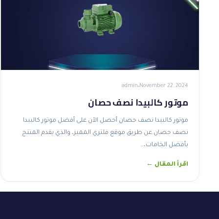
admin
November 22, 2024
موتور كالبيدا نصف حصان
موتور كالبيدا نصف حصان أحصل الآن على أفضل موتور كالبيدا
نصف حصان عن طريق موقع فلتري المميز، والذي يقدم المنتج
بأفضل الخامات،…
اقرأ المقال ←