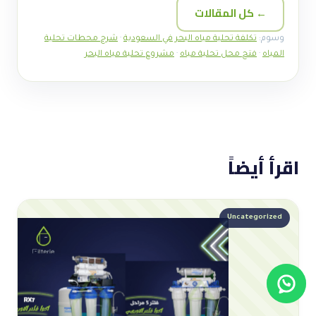
← كل المقالات
وسوم:
تكلفة تحلية مياه البحر في السعودية
·
شرح محطات تحلية
المياه
·
فتح محل تحلية مياه
·
مشروع تحلية مياه البحر
اقرأ أيضاً
Uncategorized