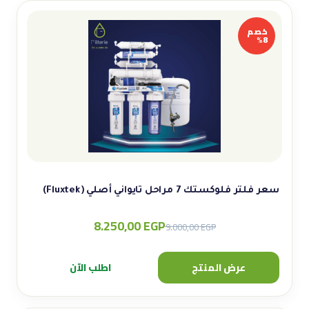
خصم
8%
سعر فلتر فلوكستك 7 مراحل تايواني أصلي (Fluxtek)
8.250,00
EGP
Original
Current
9.000,00
EGP
price
price
was:
is:
عرض المنتج
اطلب الآن
9.000,00 EGP.
8.250,00 EGP.