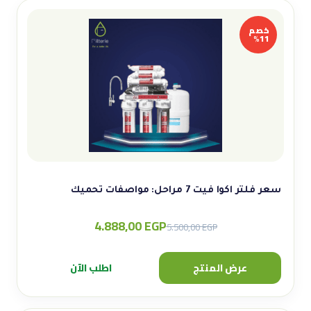
خصم
11%
سعر فلتر اكوا فيت 7 مراحل: مواصفات تحميك
4.888,00
EGP
Original
Current
5.500,00
EGP
price
price
was:
is:
عرض المنتج
اطلب الآن
5.500,00 EGP.
4.888,00 EGP.