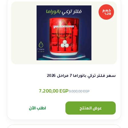
خصم
20%
سعر فلتر تركي بانوراما 7 مراحل 2026
7.200,00
EGP
Original
Current
9.000,00
EGP
price
price
was:
is:
عرض المنتج
اطلب الآن
9.000,00 EGP.
7.200,00 EGP.