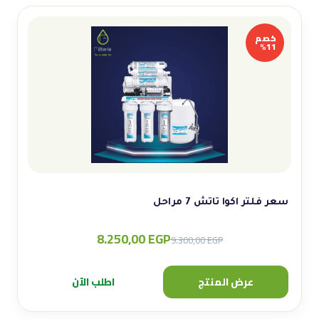
خصم
11%
سعر فلتر اكوا تاتش 7 مراحل
8.250,00
EGP
Original
Current
9.300,00
EGP
price
price
was:
is:
عرض المنتج
اطلب الآن
9.300,00 EGP.
8.250,00 EGP.