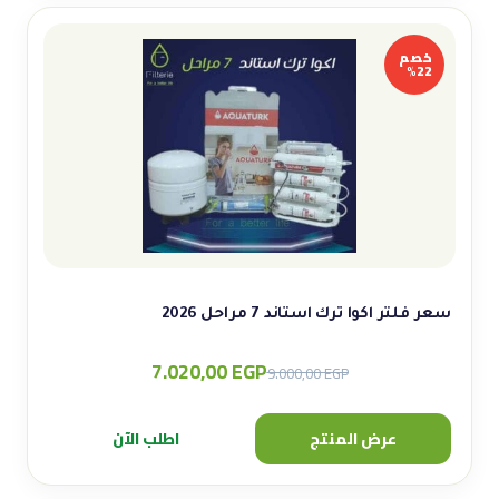
خصم
22%
سعر فلتر اكوا ترك استاند 7 مراحل 2026
7.020,00
EGP
Original
Current
9.000,00
EGP
price
price
was:
is:
عرض المنتج
اطلب الآن
9.000,00 EGP.
7.020,00 EGP.