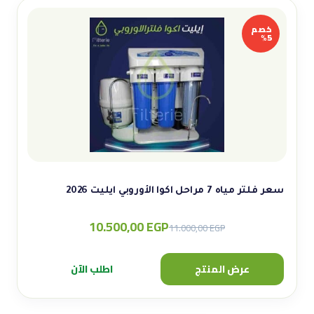
خصم
5%
سعر فلتر مياه 7 مراحل اكوا الأوروبي ايليت 2026
10.500,00
EGP
Original
Current
11.000,00
EGP
price
price
was:
is:
عرض المنتج
اطلب الآن
11.000,00 EGP.
10.500,00 EGP.