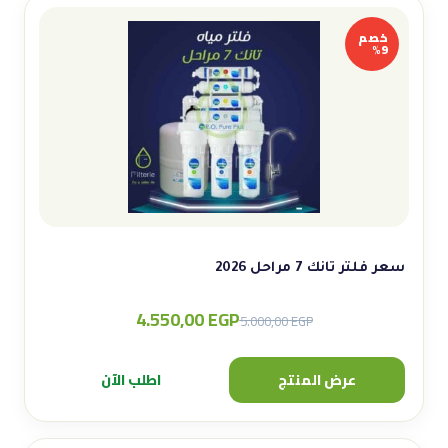
خصم
9%
سعر فلتر تانك 7 مراحل 2026
4.550,00
EGP
Original
Current
5.000,00
EGP
price
price
was:
is:
عرض المنتج
اطلب الآن
5.000,00 EGP.
4.550,00 EGP.