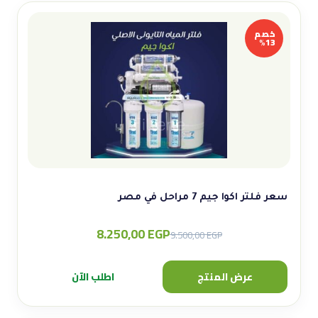
خصم
13%
سعر فلتر اكوا جيم 7 مراحل في مصر
8.250,00
EGP
Original
Current
9.500,00
EGP
price
price
was:
is:
عرض المنتج
اطلب الآن
9.500,00 EGP.
8.250,00 EGP.