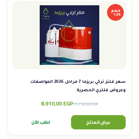
خصم
24%
سعر فلتر تركي بريزما 7 مراحل 2026 المواصفات
وعروض فلتري الحصرية
8.910,00
EGP
Original
Current
11.750,00
EGP
price
price
was:
is:
عرض المنتج
اطلب الآن
11.750,00 EGP.
8.910,00 EGP.