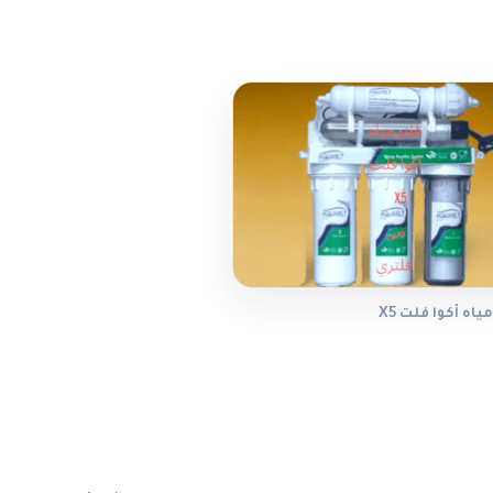
اه أكوا فلت X5