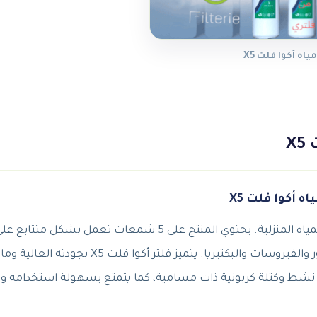
اه أكوا فلت X5
X
فلتر مياه أكوا فلت X5 هو منتج ممتاز وفعال في تنقية المياه المنزلية. يحتوي المنتج على 5 ش
الضارة من المياه، مثل الرواسب والمواد العضوية والكلور والفيروسات والبكتيريا
تي نشط وكتلة كربونية ذات مسامية، كما يتمتع بسهولة استخدامه وت