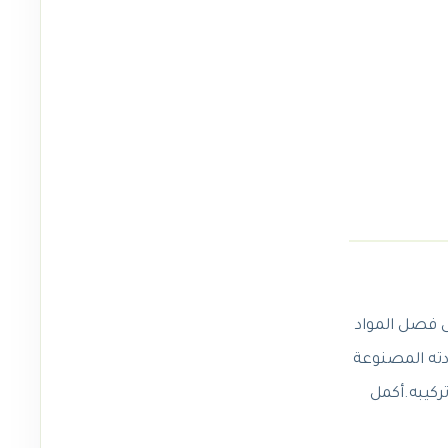
معات تعمل بشكل متتابع على فصل المواد
. يتميز فلتر أكوا فلت X5 بجودته العالية ومادته المصنوعة
ركيبه.
أكمل