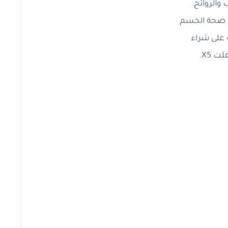
ب والروائح
لى صحة الجسم
ر المال الذي سيصرف على شراء
ت X5.