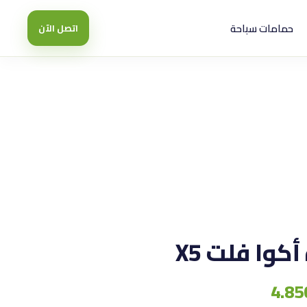
حمامات سباحة
اتصل الآن
كوا فلت X5
4.85