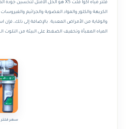
فلتر مياه أكوا فلت X5 هو الحل الأمثل 
الكريهة والكلور والمواد العضوية والجراثيم والفيروسا
المياه المعبأة وتخفيف الضغط على البيئة من التلوث الن
سعر فلتر مي