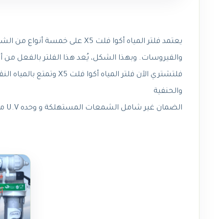
يعتمد فلتر المياه أكوا فلت X5 عل
والفيروسات. وبهذا الشكل، يُعد هذا الفلتر بالفعل م
فلتشتري الآن فلتر المياه أكوا فلت X5 وتمتع بالمياه النقية في كل مرة تشربها!.
والحنفية
الضمان غير شامل الشمعات المستهلكة و وحده U.V من شركه فلتري .أكمل مقاله سعر فلتر مياه أكوا فلت X5.