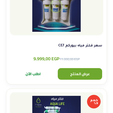
سعر فلتر مياه بيوركم CE7
9.999,00
EGP
Original
Current
11.000,00
EGP
price
price
was:
is:
عرض المنتج
اطلب الآن
11.000,00 EGP.
9.999,00 EGP.
خصم
9%