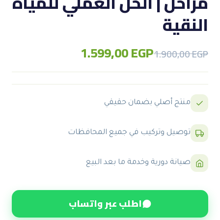
مراحل | الحل العملي للمياه
النقية
1.599,00
EGP
Original
Current
1.900,00
EGP
price
price
was:
is:
1.900,00 EGP.
1.599,00 EGP.
منتج أصلي بضمان حقيقي
توصيل وتركيب في جميع المحافظات
صيانة دورية وخدمة ما بعد البيع
اطلب عبر واتساب