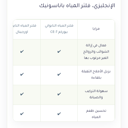
الإنجليزي، فلتر المياه باناسونيك
فلتر المياه التايواني
فلتر المياه التايواني
مزايا
بيوركم CE-7
اورجينال
فعال في إزالة
الشوائب والروائح
✔️
✔️
الغير مرغوب بها
يزيل الأملاح الثقيلة
✔️
✔️
بكفاءة
سهولة التركيب
✔️
✔️
والصيانة
تحسين طعم
✔️
✔️
المياه