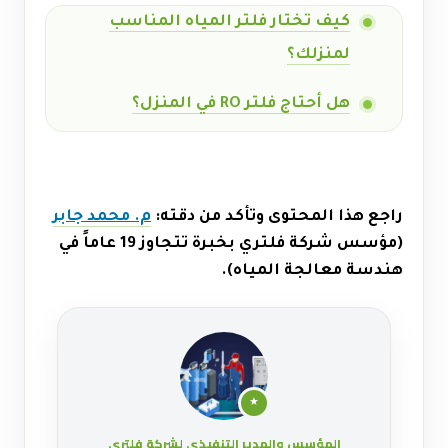
كيف تختار فلتر المياه المناسب
لمنزلك؟
هل أحتاج فلتر RO في المنزل؟
راجع هذا المحتوى وتأكد من دقته:
م. محمد جابر
(مؤسس شركة فلتري بخبرة تتجاوز 19 عاماً في
هندسة معالجة المياه).
★
المؤسس والمدير التنفيذي لشركة فلتري