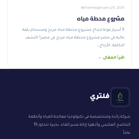
Mohamed
January 26, 2026
مشروع محطة مياه
9 أسرار قوية لنجاح مشروع محطة مياه مربح ومستدام بثقة
عالية في مصر مشروع محطة مياه مربح في مصر؟ اكتشف
التكلفة، الأرباح،…
اقرأ المقال ←
فلتري
شركة رائدة ومتخصصة في تكنولوجيا معالجة المياه وأنظمة
التناضح العكسي وأجهزة إزالة عسر الماء، بخبرة تتجاوز 19
عاماً.