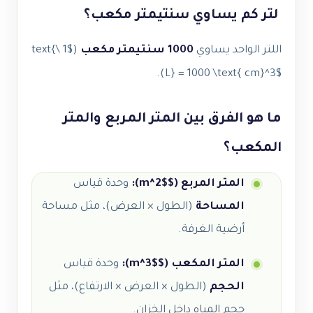
لتر كم يساوي سنتيمتر مكعب؟
اللتر الواحد يساوي
1000 سنتيمتر مكعب
(
$1 \text{
).
L} = 1000 \text{ cm}^3$
ما هو الفرق بين المتر المربع والمتر
المكعب؟
المتر المربع (
$m^2$
):
وحدة قياس
المساحة
(الطول × العرض)، مثل مساحة
أرضية الغرفة.
المتر المكعب (
$m^3$
):
وحدة قياس
الحجم
(الطول × العرض × الارتفاع)، مثل
حجم المياه داخل الخزان.